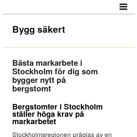
HEM
OM OSS
Bygg säkert
KONTAKT
Bästa markarbete i
Stockholm för dig som
bygger nytt på
bergstomt
Bergstomter i Stockholm
ställer höga krav på
markarbetet
Stockholmsregionen präglas av en