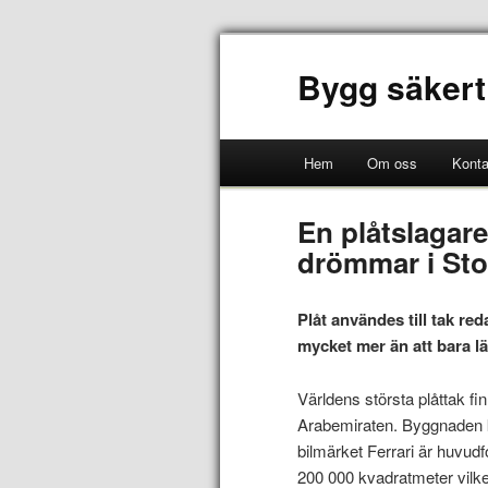
Bygg säkert
Hem
Om oss
Konta
En plåtslagare
drömmar i St
Plåt användes till tak re
mycket mer än att bara lä
Världens största plåttak f
Arabemiraten. Byggnaden k
bilmärket Ferrari är huvudf
200 000 kvadratmeter vilke