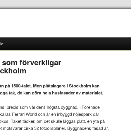
kt
 som förverkligar
ockholm
dan på 1500-talet. Men plåtslagare i Stockholm kan
gga tak, de kan göra hela husfasader av materialet.
inns, precis som världens högsta byggnad, i Förenade
allas Ferrari World och är en inbyggd nöjespark där
okus. Taket täcker, om det skulle läggas platt, en yta på
t motsvarar cirka 32 fotbollsplaner. Byggnadens fasad är,