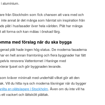
d i aluminium.
gare från Stockholm som fick chansen att vara med och
 inte annat är det många som hämtat sin inspiration från
 plåt i husfasader över hela världen. Plåt har många
tt att forma och kan målas i önskad färg.
komma med förslag när du ska bygga
orrugerad plåt hade ingen hög status. De moderna fasaderna
 har en helt annan framtoning och flera byggnader har fått
pelvis renovera Vattentornet i Haninge med
kterar ljuset och gör byggnaden levande.
al som kräver minimalt med underhåll vilket gör att den
 tak. Vill du hitta nya och moderna lösningar när du bygger
anlita en plåtslagare i Stockholm
. Även om du inte vill ha
 ett vackert och lättskött plåttak.