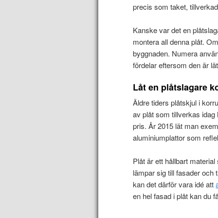
precis som taket, tillverka
Kanske var det en plåtsla
montera all denna plåt. Om
byggnaden. Numera används
fördelar eftersom den är lä
Låt en plåtslagare 
Äldre tiders plåtskjul i k
av plåt som tillverkas idag
pris. År 2015 lät man exem
aluminiumplattor som refle
Plåt är ett hållbart materi
lämpar sig till fasader och
kan det därför vara idé att
en hel fasad i plåt kan du få