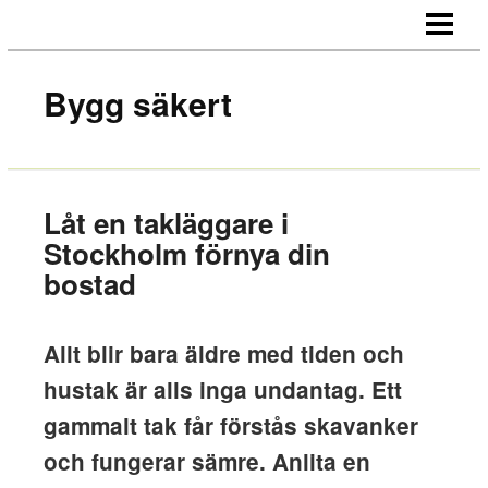
HEM
OM OSS
Bygg säkert
KONTAKT
Låt en takläggare i
Stockholm förnya din
bostad
Allt blir bara äldre med tiden och
hustak är alls inga undantag. Ett
gammalt tak får förstås skavanker
och fungerar sämre. Anlita en