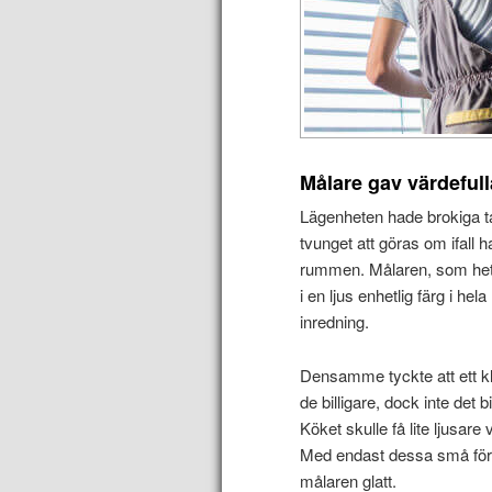
Målare gav värdefull
Lägenheten hade brokiga ta
tvunget att göras om ifall 
rummen. Målaren, som hette 
i en ljus enhetlig färg i he
inredning.
Densamme tyckte att ett klic
de billigare, dock inte det b
Köket skulle få lite ljusar
Med endast dessa små förb
målaren glatt.