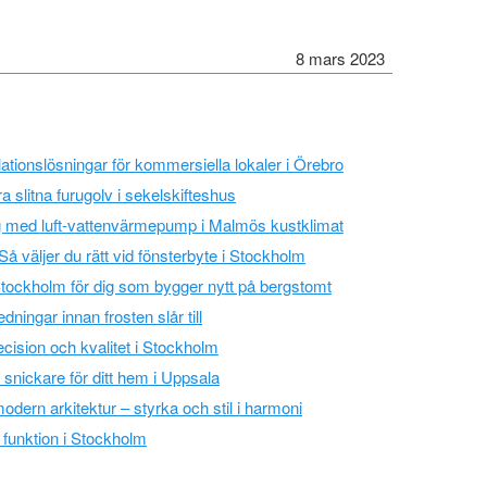
8 mars 2023
ationslösningar för kommersiella lokaler i Örebro
era slitna furugolv i sekelskifteshus
g med luft-vattenvärmepump i Malmös kustklimat
Så väljer du rätt vid fönsterbyte i Stockholm
tockholm för dig som bygger nytt på bergstomt
ningar innan frosten slår till
ision och kvalitet i Stockholm
a snickare för ditt hem i Uppsala
modern arkitektur – styrka och stil i harmoni
 funktion i Stockholm