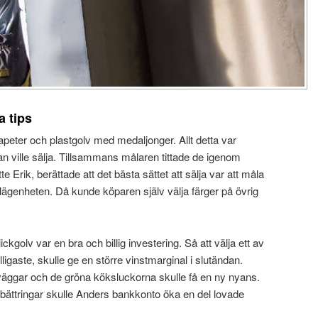
a tips
peter och plastgolv med medaljonger. Allt detta var
han ville sälja. Tillsammans målaren tittade de igenom
Erik, berättade att det bästa sättet att sälja var att måla
la lägenheten. Då kunde köparen själv välja färger på övrig
kgolv var en bra och billig investering. Så att välja ett av
illigaste, skulle ge en större vinstmarginal i slutändan.
e väggar och de gröna köksluckorna skulle få en ny nyans.
ättringar skulle Anders bankkonto öka en del lovade