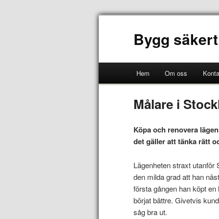
Bygg säkert
Hem
Om oss
Konta
Målare i Stock
Köpa och renovera lägenhe
det gäller att tänka rätt 
Lägenheten straxt utanför S
den milda grad att han nä
första gången han köpt en l
börjat bättre. Givetvis kund
såg bra ut.