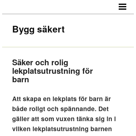
HEM
OM OSS
Bygg säkert
KONTAKT
Säker och rolig
lekplatsutrustning för
barn
Att skapa en lekplats för barn är
både roligt och spännande. Det
gäller att som vuxen tänka sig in i
vilken lekplatsutrustning barnen